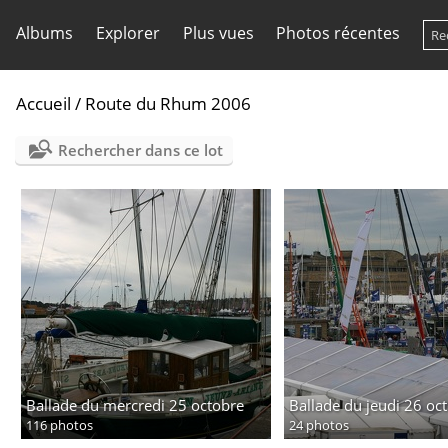
Albums
Explorer
Plus vues
Photos récentes
Accueil
/
Route du Rhum 2006
Rechercher dans ce lot
Ballade du mercredi 25 octobre
Ballade du jeudi 26 oc
116 photos
24 photos